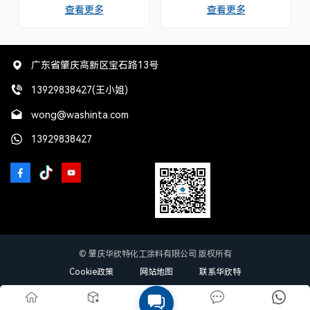
还原度，是专业配色的理想之
保护汽车油漆免受损伤，同时
查看更多
查看更多
选。每款色浆都经过精心调
增强其光泽，干燥迅速，易于
配，易于混合，效果稳定，与
施工。
各种调色系统完美兼容，确保
修补技师每次都能获得完美的
色彩还原效果。
广东省肇庆高新区宝石路13号
13929838427(王小姐)
wong@washinta.com
13929838427
© 肇庆华欣特化工涂料有限公司 版权所有
Cookie政策
网站地图
联系华欣特