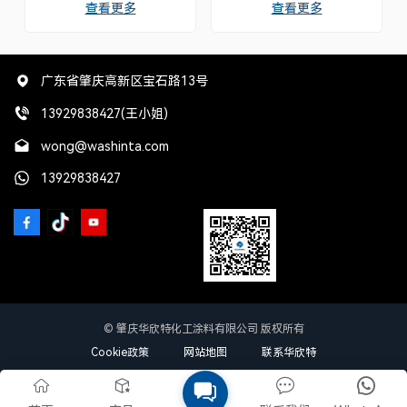
查看更多
查看更多
选。每款色浆都经过精心调
增强其光泽，干燥迅速，易于
配，易于混合，效果稳定，与
施工。
各种调色系统完美兼容，确保
修补技师每次都能获得完美的
色彩还原效果。
广东省肇庆高新区宝石路13号
13929838427(王小姐)
wong@washinta.com
13929838427
© 肇庆华欣特化工涂料有限公司 版权所有
Cookie政策
网站地图
联系华欣特