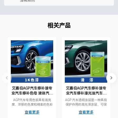
漆稀释剂
相关产品
艾嘉伯AGP汽车修补漆专
艾嘉伯AGP汽车修补漆专
业汽车修补色母 液体汽车
业汽车修补漆光油汽车清
修补喷漆
漆
AGP汽车专用色浆具有高亮
AGP 汽车透明涂层是一种具有
度、浓郁的色度和精准的色彩
保护作用的高光泽涂层，可保
还原度，是专业配色的理想之
护汽车油漆免受损伤，同时增
查看更多
查看更多
选。每款色浆都经过精心调
强其光泽，干燥迅速，易于施