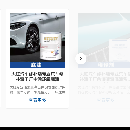
大旺汽车修补漆专业汽车修
大旺汽车修补漆专业汽车
补漆工厂中涂环氧底漆
补漆工厂色漆清漆底漆稀
剂
大旺专业底漆具有出色的表面处理性
大旺汽车稀释剂是一款高品质溶剂
能，覆盖力强，填充性好，干燥速度
旨在优化汽车修补漆的流动性、流
快。其易于打磨的配方可确保光滑的
性和施工性能。它具有强大的溶解
查看更多
查看更多
底面，从而提高面漆的附着力和整体
力和 100% 溶剂型配方，可确保
涂装效果。 这款底漆专为专业用途
异的透明度、光滑的表面效果以及
而设计，可为持久的涂料性能打造坚
济高效的性能，适用于专业和工业
实的基础。
用。