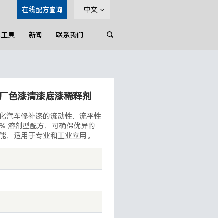
中文
在线配方查询
色工具
新闻
联系我们
剂
中文
English
厂色漆清漆底漆稀释剂
Français
化汽车修补漆的流动性、流平性
Deutsch
0% 溶剂型配方，可确保优异的
能，适用于专业和工业应用。
Русский
Español
Português
日本語