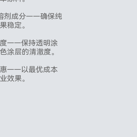
%溶剂成分——确保纯
果稳定。
度——保持透明涂
色涂层的清澈度。
惠——以最优成本
业效果。