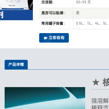
30-35 天
交货期 :
是
是否可以贴牌 :
0.5L，1L，4L，5L
常用罐子容量 :
立即咨询
产品详情
★ 
强溶解
稀释汽