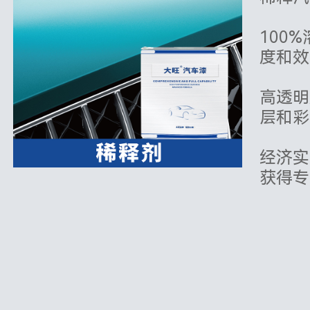
100
度和效
高透明
层和彩
经济实
获得专