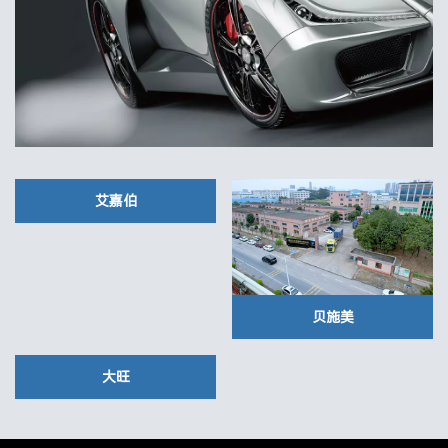
艾嘉伯
贝施美
大旺